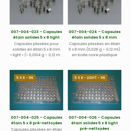
007-004-023 – Capsules
007-004-024 – Capsules
étain solides 5 x 8 light
étain solides 5 x 8 mm
Capsules plissées pour
Capsules plissées en étain
solides en étain 5 x 8 mm
5 x 8 mm (0,026 g – 0,12 ml)
« light » (~ 0,0104 g – 0,12 ml)
en boite noire plastique
dans boite noire plastique
5 X 8 - 96
5 X 8 - LIGHT - 96
007-004-025 – Capsules
007-004-026 – Capsules
étain 5 x 8 pré-nettoyées
étain solides 5 x 8 light
pré-nettoyées
Capsules plissées en étain