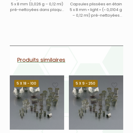
5 x 8 mm (0,026 g – 0,12 ml)
Capsules plissées en étain
pré-nettoyées dans plaque
5 x 8 mm « light » (~ 0,0104 g
en plastique
– 0,12 ml) pré-nettoyées
dans plaque en plastique
Produits similaires
5 X 18 - 100
5 X 9 - 250