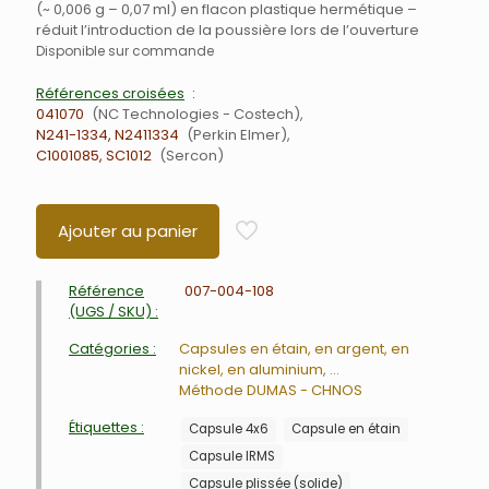
(~ 0,006 g – 0,07 ml) en flacon plastique hermétique –
réduit l’introduction de la poussière lors de l’ouverture
Disponible sur commande
Références croisées
041070
NC Technologies - Costech
N241-1334, N2411334
Perkin Elmer
C1001085, SC1012
Sercon
Ajouter au panier
Référence
007-004-108
(UGS / SKU) :
Catégories :
Capsules en étain, en argent, en
nickel, en aluminium, ...
Méthode DUMAS - CHNOS
Étiquettes :
Capsule 4x6
Capsule en étain
Capsule IRMS
Capsule plissée (solide)