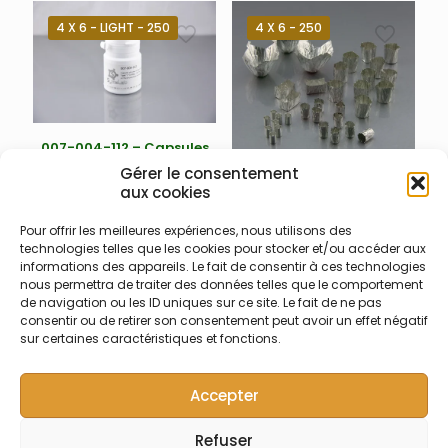
poussière lors de
l’ouverture
4 X 6 - LIGHT - 250
4 X 6 - 250
007-004-112 – Capsules
étain solides 4 x 6 Light
Gérer le consentement
Capsules plissées pour
aux cookies
solides en étain 4 x 6 mm
007-004-117 – Capsules
« light » (~ 0,006 g – 0,07 ml)
argent solides 4 x 6
Pour offrir les meilleures expériences, nous utilisons des
en flacon plastique
technologies telles que les cookies pour stocker et/ou accéder aux
Capsules plissées pour
hermétique – réduit
informations des appareils. Le fait de consentir à ces technologies
solides en argent 99,99% –
l’introduction de la
nous permettra de traiter des données telles que le comportement
4 x 6 mm (0,018 g – 0,07 ml)
poussière lors de
de navigation ou les ID uniques sur ce site. Le fait de ne pas
en boite blanche
consentir ou de retirer son consentement peut avoir un effet négatif
l’ouverture
hermétique (évite les
sur certaines caractéristiques et fonctions.
contaminations de
poussières)
Accepter
Refuser