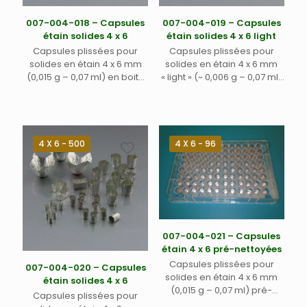
007-004-018 – Capsules
007-004-019 – Capsules
étain solides 4 x 6
étain solides 4 x 6 light
Capsules plissées pour
Capsules plissées pour
solides en étain 4 x 6 mm
solides en étain 4 x 6 mm
(0,015 g – 0,07 ml) en boite
« light » (~ 0,006 g – 0,07 ml)
noire plastique avec
livrée en boite noire avec
couvercle transparent
couvercle transparent.
4 X 6 - 500
4 X 6 - 96
007-004-021 – Capsules
étain 4 x 6 pré-nettoyées
Capsules plissées pour
007-004-020 – Capsules
solides en étain 4 x 6 mm
étain solides 4 x 6
(0,015 g – 0,07 ml) pré-
Capsules plissées pour
nettoyées dans boite en