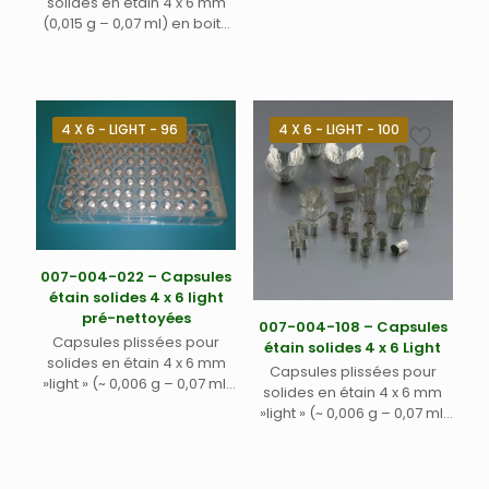
solides en étain 4 x 6 mm
plastique 96 puits
(0,015 g – 0,07 ml) en boite
noire plastique avec
couvercle transparent
4 X 6 - LIGHT - 96
4 X 6 - LIGHT - 100
007-004-022 – Capsules
étain solides 4 x 6 light
pré-nettoyées
007-004-108 – Capsules
Capsules plissées pour
étain solides 4 x 6 Light
solides en étain 4 x 6 mm
Capsules plissées pour
»light » (~ 0,006 g – 0,07 ml)
solides en étain 4 x 6 mm
pré-nettoyées dans boite
»light » (~ 0,006 g – 0,07 ml)
en plastique
en flacon plastique
hermétique – réduit
l’introduction de la