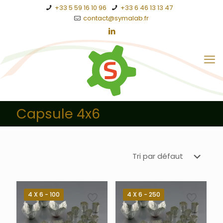
+33 5 59 16 10 96
+33 6 46 13 13 47
contact@symalab.fr
Capsule 4x6
4 X 6 - 100
4 X 6 - 250