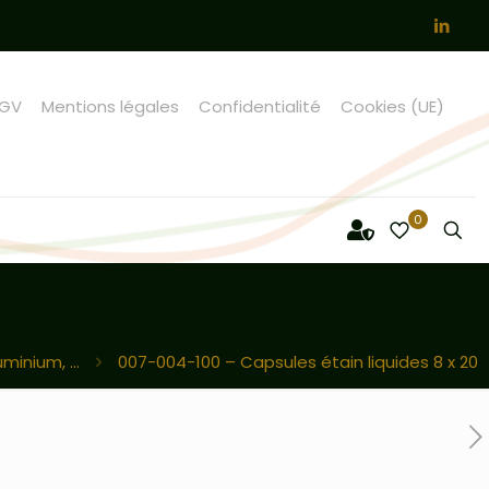
GV
Mentions légales
Confidentialité
Cookies (UE)
0
minium, ...
007-004-100 – Capsules étain liquides 8 x 20