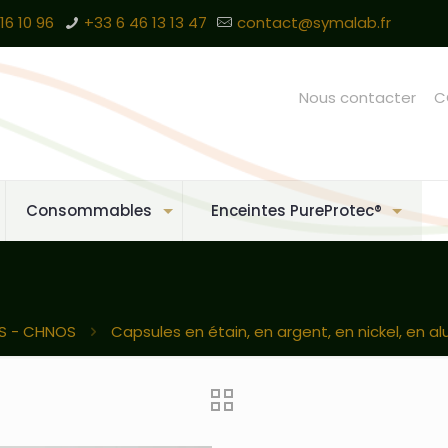
16 10 96
+33 6 46 13 13 47
contact@symalab.fr
Nous contacter
C
Consommables
Enceintes PureProtec®
S - CHNOS
Capsules en étain, en argent, en nickel, en alu