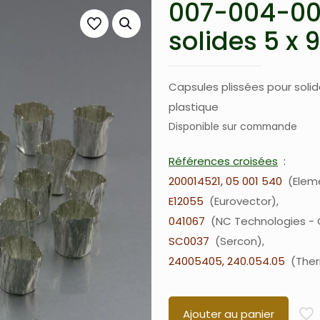
007-004-00
solides 5 x 9
Capsules plissées pour solid
plastique
Disponible sur commande
Références croisées
200014521, 05 001 540
Elem
E12055
Eurovector
041067
NC Technologies -
SC0037
Sercon
24005405, 240.054.05
The
Ajouter au panier