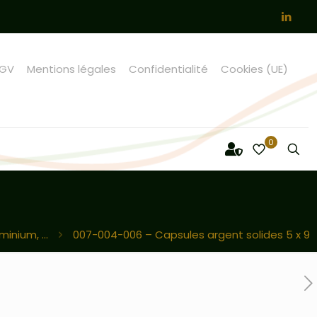
GV
Mentions légales
Confidentialité
Cookies (UE)
0
inium, ...
007-004-006 – Capsules argent solides 5 x 9