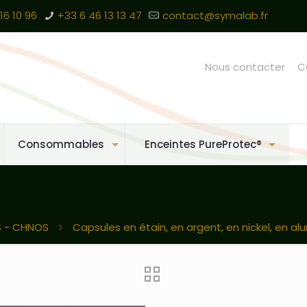
16 10 96
+33 6 46 13 13 47
contact@symalab.fr
Nous contacter
C
Consommables
Enceintes PureProtec®
 - CHNOS
Capsules en étain, en argent, en nickel, en alum