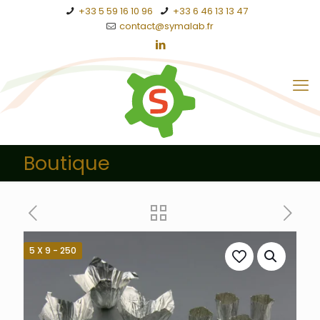
+33 5 59 16 10 96
+33 6 46 13 13 47
contact@symalab.fr
Boutique
5 X 9 - 250