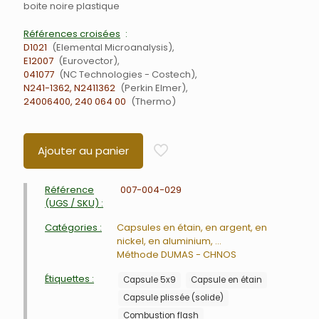
boite noire plastique
Références croisées
D1021
Elemental Microanalysis
E12007
Eurovector
041077
NC Technologies - Costech
N241-1362, N2411362
Perkin Elmer
24006400, 240 064 00
Thermo
Ajouter au panier
Référence
007-004-029
(UGS / SKU) :
Catégories :
Capsules en étain, en argent, en
nickel, en aluminium, ...
Méthode DUMAS - CHNOS
Étiquettes :
Capsule 5x9
Capsule en étain
Capsule plissée (solide)
Combustion flash