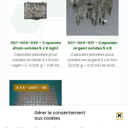
007-004-030 – Capsules
007-004-013 – Capsules
étain solides 5 x 9 light
argent solides 5 x 8
Capsules plissées pour
Capsules plissées pour
solides en étain 5 x 9 mm
solides en argent 5 x 8 mm
« light » (~ 0,026 g – 0,15 ml)
(0,026 g – 0,12 ml) en boite
en boite noire plastique
noire plastique
4 X 6 - LIGHT - 96
Gérer le consentement
aux cookies
007-004-022 – Capsules