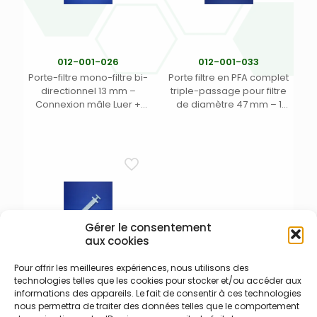
012-001-026
012-001-033
Porte-filtre mono-filtre bi-
Porte filtre en PFA complet
directionnel 13 mm –
triple-passage pour filtre
Connexion mâle Luer +
de diamètre 47 mm – 1
femelle Luer verrouillable
sortie pour tube DE 1/4″ et 1-
pour fixation seringue –
1/2″ – Jeu de clés 012-001-
Compatible avec seringue
002 recommandé pour
en PFA 011-010-001 (1)
serrage efficace (1)
Gérer le consentement
aux cookies
Pour offrir les meilleures expériences, nous utilisons des
technologies telles que les cookies pour stocker et/ou accéder aux
011-010-001
informations des appareils. Le fait de consentir à ces technologies
Seringue en PFA de 10 ml
nous permettra de traiter des données telles que le comportement