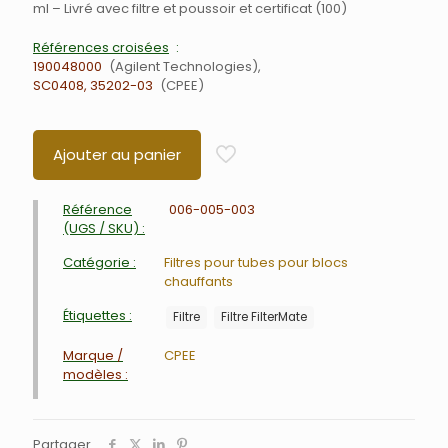
ml – Livré avec filtre et poussoir et certificat (100)
Références croisées
190048000
Agilent Technologies
SC0408, 35202-03
CPEE
Ajouter au panier
Référence
006-005-003
(UGS / SKU) :
Catégorie :
Filtres pour tubes pour blocs
chauffants
Étiquettes :
Filtre
Filtre FilterMate
Marque /
CPEE
modèles :
Partager