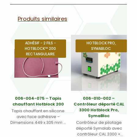
Produits similaires
ADHÉSIF - 2 FILS -
HOTBLOCK PRO,
HOTBLOCK™ 200
SYMABLOC
RECTANGULAIRE
006-004-075 – Tapis
006-010-002 –
chauffant Hotblock 200
Contrôleur déporté CAL
3300 Hotblock Pro,
Tapis chauffant en silicone
SymaBloc
avec face adhésive –
Dimensions 449 x 305 mm –
Contrôleur de pilotage
Énergie maximum
déporté Symalab avec
distribuée 1550 W –
contrôleur CAL 3300 +