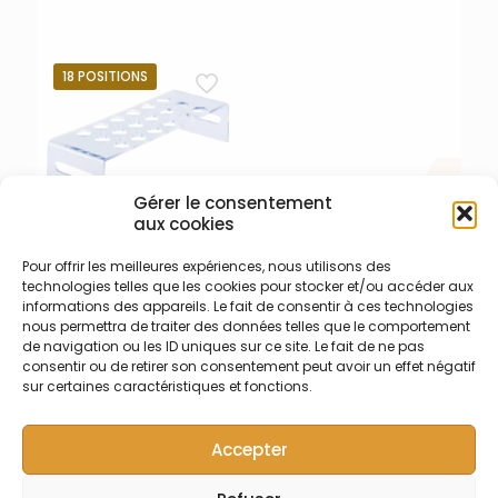
Monophasé 240V pour
Alarme pour Hotblock Pro
Hotblock® 200
et SymaBloc avec
rectangulaire
interrupteur principal en
Environmental Express
façade
18 POSITIONS
Gérer le consentement
aux cookies
Pour offrir les meilleures expériences, nous utilisons des
006-003-002 – Portoir 18
technologies telles que les cookies pour stocker et/ou accéder aux
places Hotblock 50 ml
informations des appareils. Le fait de consentir à ces technologies
Portoir 18 places standard
nous permettra de traiter des données telles que le comportement
pour tube 50 ml (diamètre
de navigation ou les ID uniques sur ce site. Le fait de ne pas
30 mm) pour bloc chauffant
consentir ou de retirer son consentement peut avoir un effet négatif
Hotblock™ pour tubes avec
sur certaines caractéristiques et fonctions.
ou sans ergot
Accepter