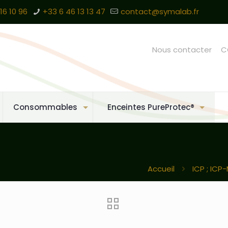
16 10 96
+33 6 46 13 13 47
contact@symalab.fr
Nous contacter
C
Consommables
Enceintes PureProtec®
Accueil
ICP ; ICP