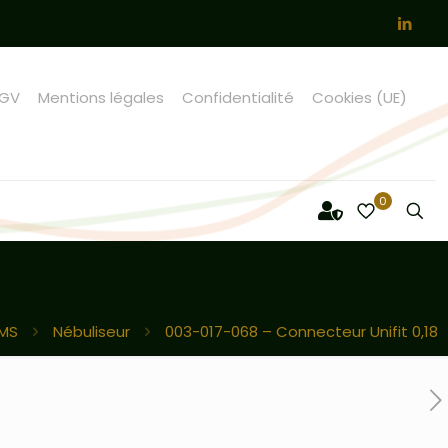
GV
Mentions légales
Confidentialité
Cookies (UE)
0
-MS
Nébuliseur
003-017-068 – Connecteur Unifit 0,18