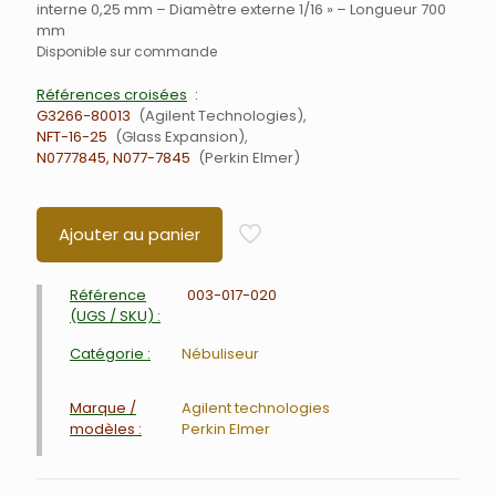
interne 0,25 mm – Diamètre externe 1/16 » – Longueur 700
mm
Disponible sur commande
Références croisées
G3266-80013
Agilent Technologies
NFT-16-25
Glass Expansion
N0777845, N077-7845
Perkin Elmer
Ajouter au panier
Référence
003-017-020
(UGS / SKU) :
Catégorie :
Nébuliseur
Marque /
Agilent technologies
modèles :
Perkin Elmer