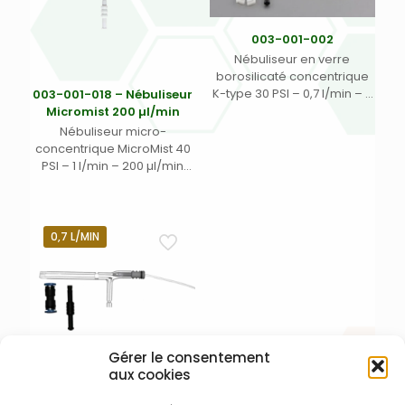
003-001-002
Nébuliseur en verre
borosilicaté concentrique
K-type 30 PSI – 0,7 l/min – 3
003-001-018 – Nébuliseur
ml/min avec connexion
Micromist 200 µl/min
rapide échantillon (CRE) et
Nébuliseur micro-
connexion rapide argon
concentrique MicroMist 40
type 1 (CRA 1) (1)
PSI – 1 l/min – 200 µl/min
avec connecteur UniFit DI
0,50 mm – DE 1/16″ mm –
Long. 700 mm et
connecteur rapide argon
0,7 L/MIN
EL-1
Gérer le consentement
aux cookies
003-001-045 – Nébuliseur