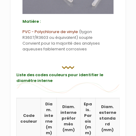
Matière :
PVC - Polychlorure de vinyle
(tygon
R3607/R3603 ou équivalent) souple
Convient pour la majorité des analyses
aqueuses faiblement corrosives
Liste des codes couleurs pour identifier le
diamètre interne
Dia
Epa
Diam.
Diam.
m.
is.
interne
externe
Code
inte
Par
préfor
standa
couleur
rne
ois
més
rd
(m
(m
(mm)
(mm)
m)
m)