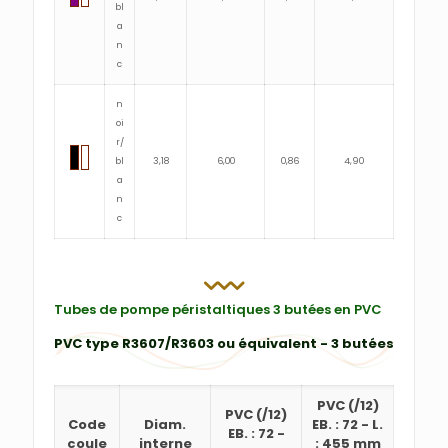
bl
a
n
c
n
oi
r/
bl
3,18
6,00
0,86
4,90
a
n
c
Tubes de pompe péristaltiques 3 butées en PVC
PVC type R3607/R3603 ou équivalent - 3 butées
PVC
(/12)
PVC
(/12)
Code
Diam.
EB. : 72
-
L.
EB. : 72
-
coule
interne
: 455 mm