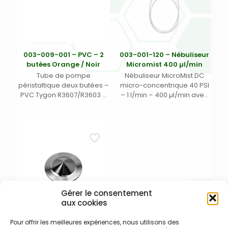
003-009-001 – PVC – 2
003-001-120 – Nébuliseur
butées Orange / Noir
Micromist 400 µl/min
Tube de pompe
Nébuliseur MicroMist DC
péristaltique deux butées –
micro-concentrique 40 PSI
PVC Tygon R3607/R3603 –
– 1 l/min – 400 µl/min avec
Ecart. 152 mm entre butées
connecteur gaz DC 13/31
– DI 0,13 mm – orange/noir
pour Thermo iCAP et Agilent
5X00 et connecteur Unifit DI
0,50 mm x DE 1/16 x Long. 700
mm.
Gérer le consentement
aux cookies
Pour offrir les meilleures expériences, nous utilisons des
003-006-115 – Cône