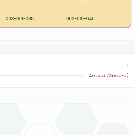
003-019-039
003-019-040
1
Ametek (Spectro)