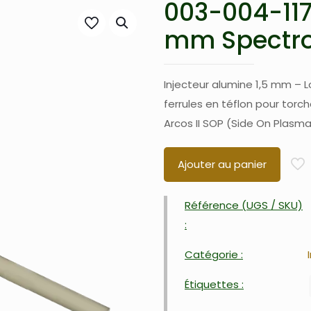
003-004-117
mm Spectr
Injecteur alumine 1,5 mm – L
ferrules en téflon pour tor
Arcos II SOP (Side On Plasma)
Ajouter au panier
Référence (UGS / SKU)
:
Catégorie :
Étiquettes :