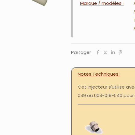
Marque / modèles :
Partager
Notes Techniques
Cet injecteur s'utilise av
039 ou 003-019-040 pou