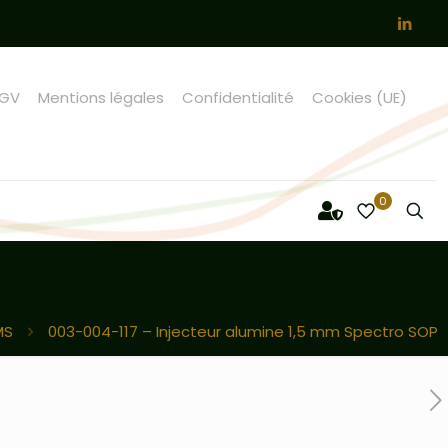
GV
Mentions légales
Confidentialité
Cookies (UE)
0
MS
003-004-117 – Injecteur alumine 1,5 mm Spectro SOP