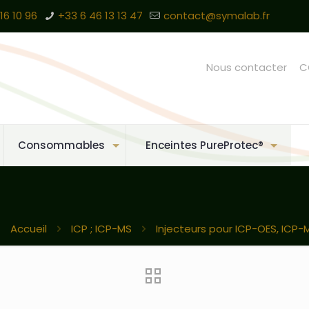
16 10 96
+33 6 46 13 13 47
contact@symalab.fr
Nous contacter
C
Consommables
Enceintes PureProtec®
Accueil
ICP ; ICP-MS
Injecteurs pour ICP-OES, ICP-