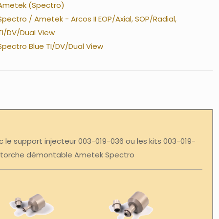
Ametek (Spectro)
Spectro / Ametek - Arcos II EOP/Axial, SOP/Radial,
TI/DV/Dual View
Spectro Blue TI/DV/Dual View
ec le support injecteur 003-019-036 ou les kits 003-019-
r torche démontable Ametek Spectro