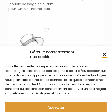
double passage en quartz
et connecteur droit pour
pour ICP-MS Thermo Icap Q
gainage et sortie vers
avec ligne de drain vissable
torche – Pour torche
démontable Jobin Yvon
Horiba – livré avec
connecteur rapide pour
tuyau en PEEK (1)
Gérer le consentement
aux cookies
Pour offrir les meilleures expériences, nous utilisons des
technologies telles que les cookies pour stocker et/ou accéder aux
003-018-039 – Bonnet de
informations des appareils. Le fait de consentir à ces technologies
torche Jobin Yvon
nous permettra de traiter des données telles que le comportement
Bonnet de torche pour
de navigation ou les ID uniques sur ce site. Le fait de ne pas
torche Horiba Jobin Yvon
consentir ou de retirer son consentement peut avoir un effet négatif
sur certaines caractéristiques et fonctions.
Accepter