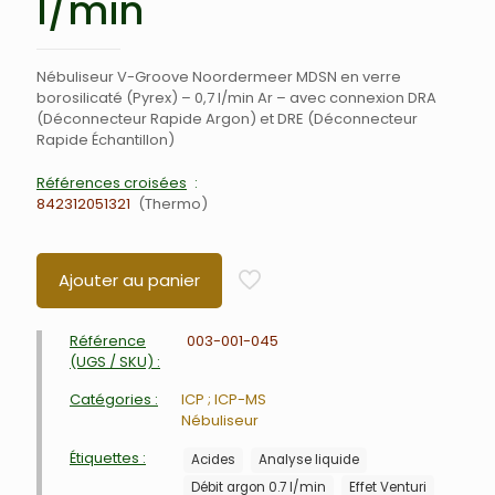
l/min
Nébuliseur V-Groove Noordermeer MDSN en verre
borosilicaté (Pyrex) – 0,7 l/min Ar – avec connexion DRA
(Déconnecteur Rapide Argon) et DRE (Déconnecteur
Rapide Échantillon)
Références croisées
842312051321
Thermo
Ajouter au panier
Référence
003-001-045
(UGS / SKU) :
Catégories :
ICP ; ICP-MS
Nébuliseur
Étiquettes :
Acides
Analyse liquide
Débit argon 0.7 l/min
Effet Venturi