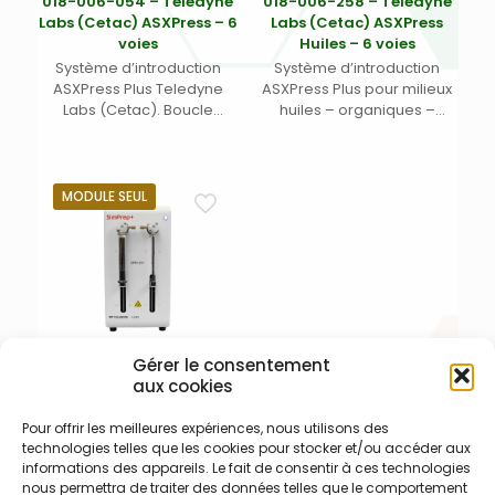
018-006-054 – Teledyne
018-006-258 – Teledyne
Labs (Cetac) ASXPress – 6
Labs (Cetac) ASXPress
voies
Huiles – 6 voies
Système d’introduction
Système d’introduction
ASXPress Plus Teledyne
ASXPress Plus pour milieux
Labs (Cetac). Boucle
huiles – organiques –
d’échantillonnage rapide
Boucle d’échantillonnage
permettant de gagner
rapide à 6 voies (entre 35
jusqu’à 65% du temps
et 50% de temps gagnés) –
d’introduction (entre 35 –
Compatible ASX-560, XLR-
MODULE SEUL
50% de temps gagnés en
860 – Teledyne Labs
conditions normales) –
(Cetac)
Compatible tout passeur
automatique ASX-260, ASX-
280, ASX-520, ASX-560, XLR-
860 (1)
Gérer le consentement
aux cookies
700-001-022 – Teledyne
Labs (Cetac) SimPrep+ ,
Pour offrir les meilleures expériences, nous utilisons des
Préparateur Diluteur
technologies telles que les cookies pour stocker et/ou accéder aux
offline
informations des appareils. Le fait de consentir à ces technologies
Système de dilution et de
nous permettra de traiter des données telles que le comportement