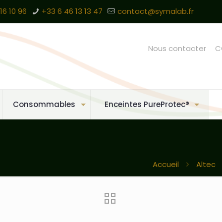
16 10 96
+33 6 46 13 13 47
contact@symalab.fr
Nous contacter
C
Consommables
Enceintes PureProtec®
Accueil
Altec