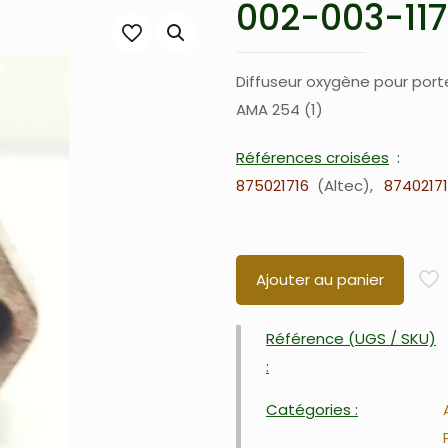
002-003-117
Diffuseur oxygène pour port
AMA 254 (1)
Références croisées
875021716
Altec
8740217
Ajouter au panier
Référence (UGS / SKU)
:
Catégories :