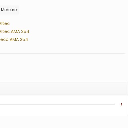
Mercure
Altec
Altec AMA 254
Leco AMA 254
1