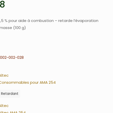
8
,5 % pour aide à combustion – retarde l’évaporation
masse (100 g)
002-002-028
Altec
Consommables pour AMA 254
Retardant
Altec
Altec AMA 254