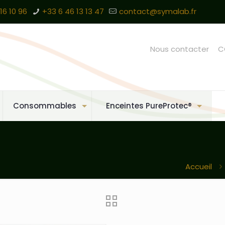
16 10 96
+33 6 46 13 13 47
contact@symalab.fr
Nous contacter
C
Consommables
Enceintes PureProtec®
Accueil