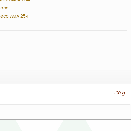
Leco
Leco AMA 254
100 g