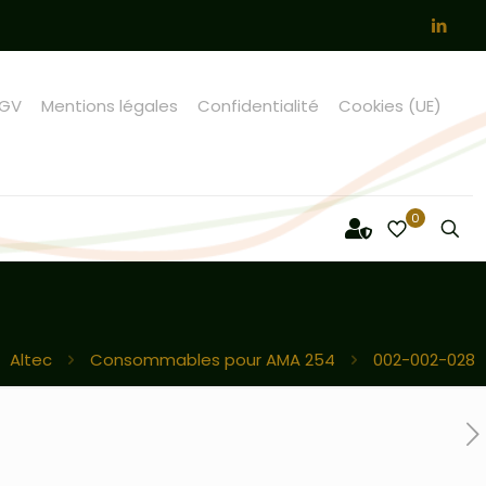
GV
Mentions légales
Confidentialité
Cookies (UE)
0
Altec
Consommables pour AMA 254
002-002-028