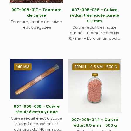
007-008-017 – Tournure
007-008-036 – Cuivre
de cuivre
réduit très haute pureté
0,7 mm
Tournure, limaille de cuivre
réduit dégazée
Cuivre réduit très haute
pureté – Diamètre des fils
0,7 mm – Livré en ampoule
sécable conditionnée sous
argon.
140 MM
RÉDUIT - 0,5 MM - 500 G
007-008-038 – Cuivre
réduit électrolytique
Cuivre réduit électrolytique
007-008-044 – Cuivre
(rouge) disposé en fins
réduit 0,5 mm – 500 g
cylindres de 140 mm de