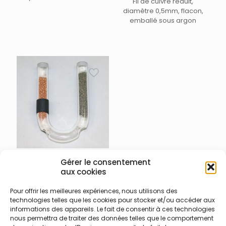
Fil de cuivre réduit,
longueur. Pour analyseurs
diamètre 0,5mm, flacon,
CHNOS Thermo Flash
emballé sous argon
900-021-006 – Tube
Gérer le consentement
épurateur (scrubber)
aux cookies
halogène pré-rempli TOC
Lotix Teledyne Tekmar
Pour offrir les meilleures expériences, nous utilisons des
technologies telles que les cookies pour stocker et/ou accéder aux
Tube épurateur (srubber)
informations des appareils. Le fait de consentir à ces technologies
halogène pré-rempli avec
nous permettra de traiter des données telles que le comportement
cuivre et étain pour