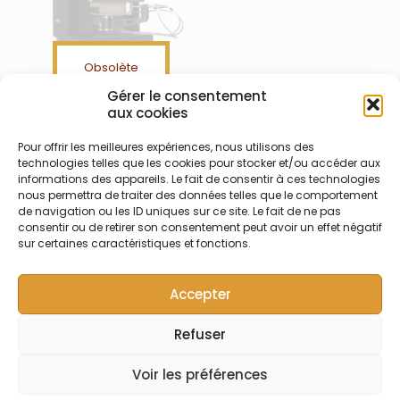
Obsolète
Gérer le consentement
Teledyne Photon
aux cookies
Machines – Ablation laser
LSX-213 G2+
Pour offrir les meilleures expériences, nous utilisons des
technologies telles que les cookies pour stocker et/ou accéder aux
Système d’ablation Laser
informations des appareils. Le fait de consentir à ces technologies
LSX-213 G2+ avec cellule
nous permettra de traiter des données telles que le comportement
d’ablation HelEx™ II pour LA-
de navigation ou les ID uniques sur ce site. Le fait de ne pas
ICP-MS ou chambre IsoCell
consentir ou de retirer son consentement peut avoir un effet négatif
Delta 100 pour LA-IRMS –
sur certaines caractéristiques et fonctions.
Obsolète
Accepter
Refuser
© Symalab | Tous droits réservés | 2013 - 2026
Voir les préférences