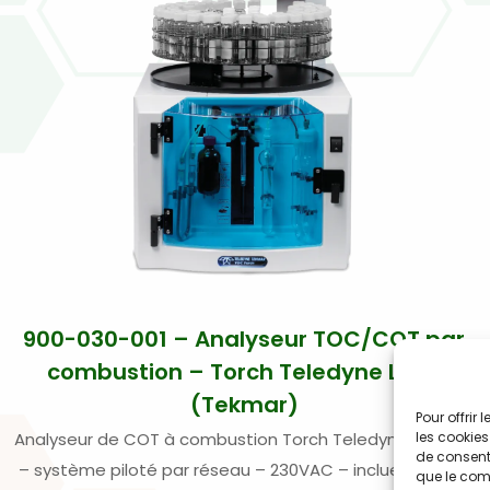
900-030-001 – Analyseur TOC/COT par
combustion – Torch Teledyne Labs
(Tekmar)
Pour offrir
Analyseur de COT à combustion Torch Teledyne Tekmar
les cookies
de consenti
– système piloté par réseau – 230VAC – inclue passeur
que le comp