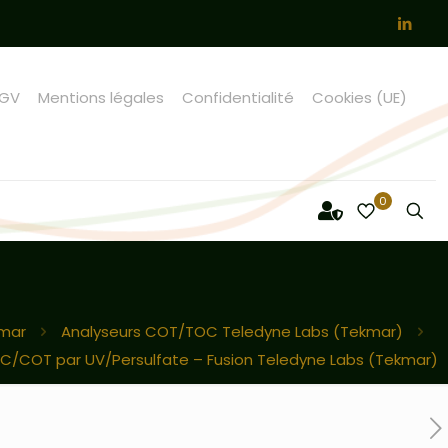
GV
Mentions légales
Confidentialité
Cookies (UE)
0
kmar
Analyseurs COT/TOC Teledyne Labs (Tekmar)
OC/COT par UV/Persulfate – Fusion Teledyne Labs (Tekmar)