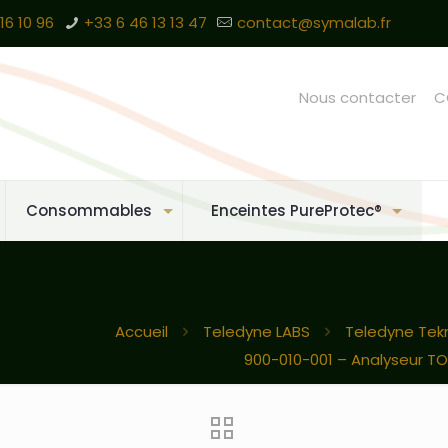
16 10 96
+33 6 46 13 13 47
contact@symalab.fr
Nous contacter
C
Consommables
Enceintes PureProtec®
Accueil
Teledyne LABS
Teledyne Te
900-010-001 – Analyseur T