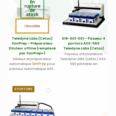
En
rupture
de
stock
Obsolète
Teledyne Labs (Cetac)
018-001-001 – Passeur 4
SimPrep – Préparateur
portoirs ASX-560
Diluteur offline (remplacé
Teledyne Labs (Cetac)
par SimPrep+)
Passeur d’échantillons
Diluteur et préparateur
Teledyne LABS (cetac) ASX-
SimPrep
automatique
pour
560 pilotable en
passeur automatique ASX-
coordonnées X-Y-Z ;
260, ASX-280, ASX-520,
Dimensions (L x p x h mm)
ASX-560 Teledyne Labs
580 x 550 x 620 – 2 ports
(Cetac) – livré avec logiciel,
séries – 1 port USB – 100-
avec seringues de
240 VAC ; 47-63 Hz ; 1,9 A –
8 PORTOIRS
précisions 10 000 et 1000 µl
Livré avec aiguilles de
sans ordinateur. Plusieurs
prélèvement, tubes
configurations possibles.
échantillons, 4 portoirs 60
positions, câbles
d’alimentation et de