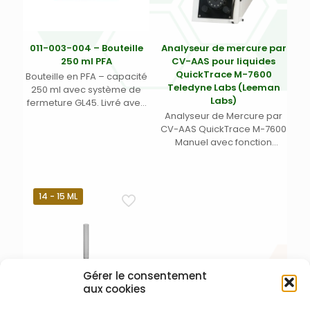
011-003-004 – Bouteille
Analyseur de mercure par
250 ml PFA
CV-AAS pour liquides
QuickTrace M-7600
Bouteille en PFA – capacité
Teledyne Labs (Leeman
250 ml avec système de
Labs)
fermeture GL45. Livré avec
bouchon 011-003-013.
Analyseur de Mercure par
CV-AAS QuickTrace M-7600
Manuel avec fonction
d’étalonnage intégré –
Système incluant une
pompe péristaltique 4
chaines 12 rouleaux – livré
14 - 15 ML
avec un kit de démarrage /
kit d’installation / câbles
d’alimentation et de
connexion / manuel
d’utilisation – Nécessite un
PC compatible Windows
Gérer le consentement
aux cookies