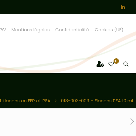
GV
Mentions légales
Confidentialité
Cookies (UE)
0
t flacons en FEP et PFA
018-003-009 – Flacons PFA 10 ml