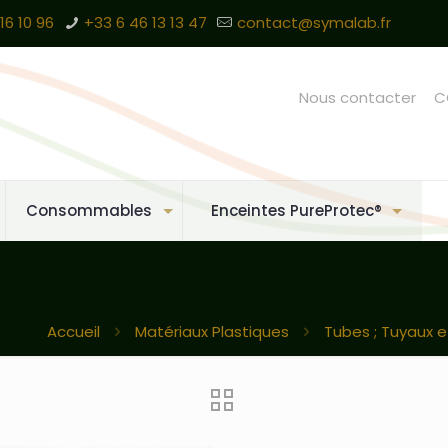
16 10 96
+33 6 46 13 13 47
contact@symalab.fr
Nous contacter
C
Consommables
Enceintes PureProtec®
Accueil
Matériaux Plastiques
Tubes ; Tuyaux e