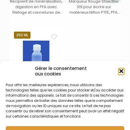
Récipient de minéralisation,
Marqueur Rouge Staedtler
digestion en PFA avec
319 pour écrire sur
filetage et cannelures de
matérieux téflon PTFE, PFA.
serrage – Volume 120 ml –
(10)
Dim. arrondies DE x H (mm) :
60 x 66/104 (selon bouchon
choisi) – Avec port 1/4″
250 ML
filetage FNPT sur le côté.
Bouchon avec cannelures
de serrage de 58 mm livré
séparément. (1)
Gérer le consentement
aux cookies
Pour offrir les meilleures expériences, nous utilisons des
011-003-004 – Bouteille
technologies telles que les cookies pour stocker et/ou accéder aux
250 ml PFA
informations des appareils. Le fait de consentir à ces technologies
Bouteille en PFA – capacité
nous permettra de traiter des données telles que le comportement
250 ml avec système de
de navigation ou les ID uniques sur ce site. Le fait de ne pas
fermeture GL45. Livré avec
consentir ou de retirer son consentement peut avoir un effet négatif
bouchon 011-003-013.
sur certaines caractéristiques et fonctions.