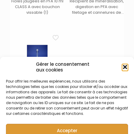
Fioles jaugées en PFA 10 ml
Récipient de minéralisation,
CLASS A avec bouchon
digestion en PFA avec
vissable (1)
filetage et cannelures de
serrage – Volume 120 ml –
Dim. arrondies DE x H (mm) :
60 x 66/104 (selon bouchon
choisi) – Intérieur conique –
Extérieur effilé. Bouchon
avec cannelures de
serrage de 58 mm livré
séparément. (1)
Gérer le consentement
aux cookies
Pour offrir les meilleures expériences, nous utilisons des
technologies telles que les cookies pour stocker et/ou accéder aux
011-009-005
informations des appareils. Le fait de consentir à ces technologies
Fioles jaugées en PFA 250
nous permettra de traiter des données telles que le comportement
ml CLASS A avec bouchon
de navigation ou les ID uniques sur ce site. Le fait de ne pas
vissable (1)
consentir ou de retirer son consentement peut avoir un effet négatif
sur certaines caractéristiques et fonctions.
Accepter