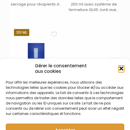
serrage pour récipients de
250 ml avec système de
minéralisations, digestions
fermeture GL45. Livré avec
avec soupape de
bouchon 011-003-013.
surpression. Clef de
serrage 011-005-012
recommandée pour une
120 ML
facilité d’utilisation. (1)
Gérer le consentement
aux cookies
Pour offrir les meilleures expériences, nous utilisons des
011-007-003 – Récipient
technologies telles que les cookies pour stocker et/ou accéder aux
PFA 120 ml
informations des appareils. Le fait de consentir à ces technologies
Récipient de minéralisation,
nous permettra de traiter des données telles que le comportement
digestion en PFA avec
de navigation ou les ID uniques sur ce site. Le fait de ne pas
filetage et cannelures de
consentir ou de retirer son consentement peut avoir un effet négatif
serrage – Volume 120 ml –
sur certaines caractéristiques et fonctions.
Dim. arrondies DE x H (mm) :
60 x 124/161 (selon bouchon