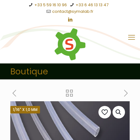
+33 5 59 16 10 96
+33 6 46 13 13 47
contact@symalab.fr
Boutique
1/16" X 1,0 MM