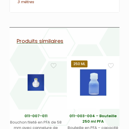
3 mètres
Produits similaires
250 ML
011-007-011
011-003-004 – Bouteille
250 ml PFA
Bouchon fileté en PFA de 58
mm avec cannelure de
Bouteille en PFA – capacité