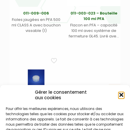
011-009-006
011-003-023 – Bouteille
100 ml PFA
Fioles jaugées en PFA 500
ml CLASS A avec bouchon
Flacon en PFA – capacité
vissable (1)
100 ml avec système de
fermeture GL45. Livré avec
bouchon 011-003-013
Gérer le consentement
aux cookies
Pour offrir les meilleures expériences, nous utilisons des
011-007-008 – Bouchon
technologies telles que les cookies pour stocker et/ou accéder aux
PFA 58 mm
informations des appareils. Le fait de consentir à ces technologies
Bouchon fileté en PFA de 58
nous permettra de traiter des données telles que le comportement
mm avec cannelure de
de navigation ou les ID uniques sur ce site. Le fait de ne pas