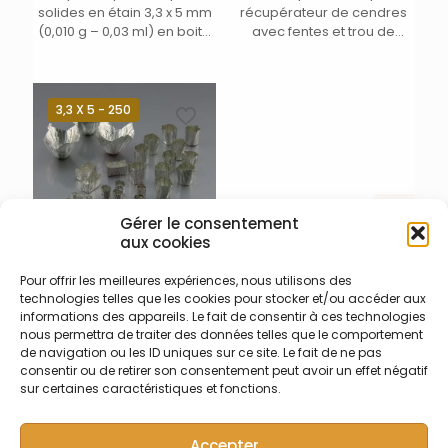
solides en étain 3,3 x 5 mm
récupérateur de cendres
(0,010 g – 0,03 ml) en boite
avec fentes et trou de
noire plastique
récupération. Longueur 210
mm. Diamètre externe 13
mm. Épaisseur paroi 2 mm.
A insérer dans tube de
3,3 X 5 - 250
combustion CHNS 007-017-
016.
Gérer le consentement
aux cookies
Pour offrir les meilleures expériences, nous utilisons des
007-004-016 – Capsules
technologies telles que les cookies pour stocker et/ou accéder aux
étain solides 3,3 x 5
informations des appareils. Le fait de consentir à ces technologies
Capsules plissées pour
nous permettra de traiter des données telles que le comportement
solides en étain 3,3 x 5 mm
de navigation ou les ID uniques sur ce site. Le fait de ne pas
(0,010 g – 0,03 ml) en boite
consentir ou de retirer son consentement peut avoir un effet négatif
noire plastique
sur certaines caractéristiques et fonctions.
Accepter