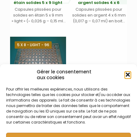
étain solides 5 x 9 light
argent solides 4 x 6
Capsules plissées pour
Capsules plissées pour
solides en étain 5 x 9 mm
solides en argent 4 x 6 mm
« light » (~ 0,026 g – 0,15 ml)
(0,017 g – 0,07 ml) en boite
en boite noire plastique
noire plastique avec
couvercle transparent
5 X 8 - LIGHT - 96
Gérer le consentement
aux cookies
007-004-026 – Capsules
Pour offrir les meilleures expériences, nous utilisons des
étain solides 5 x 8 light
technologies telles que les cookies pour stocker et/ou accéder aux
pré-nettoyées
informations des appareils. Le fait de consentir à ces technologies
Capsules plissées en étain
nous permettra de traiter des données telles que le comportement
5 x 8 mm « light » (~ 0,0104 g
de navigation ou les ID uniques sur ce site. Le fait de ne pas
– 0,12 ml) pré-nettoyées
consentir ou de retirer son consentement peut avoir un effet négatif
dans plaque en plastique
sur certaines caractéristiques et fonctions.