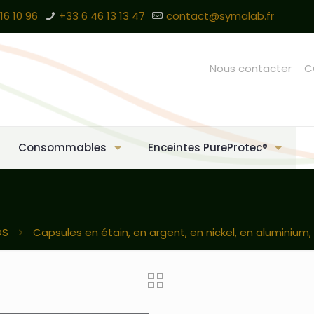
16 10 96
+33 6 46 13 13 47
contact@symalab.fr
Nous contacter
C
Consommables
Enceintes PureProtec®
OS
Capsules en étain, en argent, en nickel, en aluminium, .