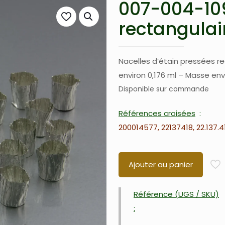
007-004-109
rectangulair
Nacelles d’étain pressées r
environ 0,176 ml – Masse en
Disponible sur commande
Références croisées
200014577, 22137418, 22.137.4
Ajouter au panier
Référence (UGS / SKU)
: