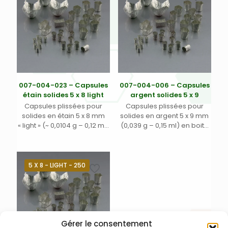
007-004-023 – Capsules
007-004-006 – Capsules
étain solides 5 x 8 light
argent solides 5 x 9
Capsules plissées pour
Capsules plissées pour
solides en étain 5 x 8 mm
solides en argent 5 x 9 mm
« light » (~ 0,0104 g – 0,12 ml)
(0,039 g – 0,15 ml) en boite
dans boite noire plastique
noire plastique
5 X 8 - LIGHT - 250
Gérer le consentement