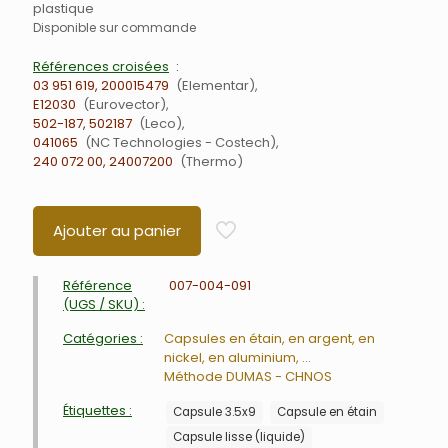
plastique
Disponible sur commande
Références croisées
03 951 619, 200015479
Elementar
E12030
Eurovector
502-187, 502187
Leco
041065
NC Technologies - Costech
240 072 00, 24007200
Thermo
Ajouter au panier
Référence
007-004-091
(UGS / SKU) :
Catégories :
Capsules en étain, en argent, en
nickel, en aluminium, ...
Méthode DUMAS - CHNOS
Étiquettes :
Capsule 3.5x9
Capsule en étain
Capsule lisse (liquide)