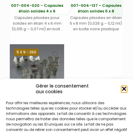
007-004-020 – Capsules
007-004-137 – Capsules
étain solides 4 x 6
étain solides 5 x 8
Capsules plissées pour
Capsules plissées en étain
solides en étain 4 x 6 mm
5 x 8 mm (0,026 g – 0,12 ml)
(0,015 g – 0,07 ml) en boite
en boite noire plastique
noire plastique avec
couvercle transparent
5 X 9 - 250
Gérer le consentement
aux cookies
Pour offrir les meilleures expériences, nous utilisons des
007-004-029 – Capsules
technologies telles que les cookies pour stocker et/ou accéder aux
étain solides 5 x 9 mm
informations des appareils. Le fait de consentir à ces technologies
Capsules plissées en étain
nous permettra de traiter des données telles que le comportement
5 x 9 mm (0,033 g – 0,15 ml)
de navigation ou les ID uniques sur ce site. Le fait de ne pas
en boite noire plastique
consentir ou de retirer son consentement peut avoir un effet négatif