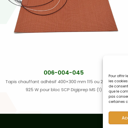
006-004-045
Pour offrir
Tapis chauffant adhésif 400×300 mm 115 ou 230 VAC –
les cookies
de consenti
925 W pour bloc SCP Digiprep MS (1)
que le comp
pas consent
certaines c
Ac