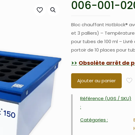
006-001-02
Bloc chauffant Hotblock® a
et 3 palliers) – Températur
pour tubes de 100 ml – Livré
portoir de 10 places pour tub
Obsolète arrêt de 
Ajouter au panier
Référence (UGS / SKU)
:
Catégories :