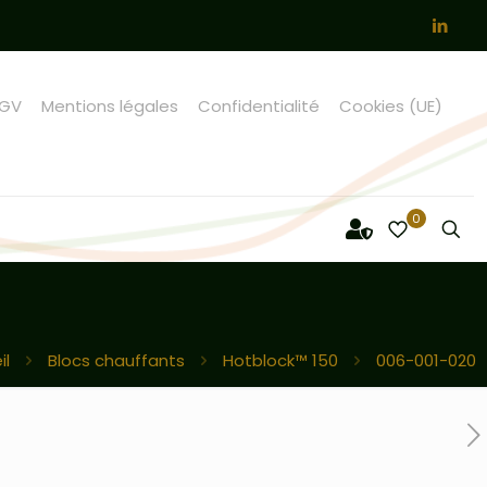
GV
Mentions légales
Confidentialité
Cookies (UE)
0
il
Blocs chauffants
Hotblock™ 150
006-001-020