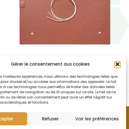
Gérer le consentement aux cookies
006-004-024
 les meilleures expériences, nous utilisons des technologies telles que
Tapis chauffant avec deux fils non adhésif 490×440
 pour stocker et/ou accéder aux informations des appareils. Le fait
r à ces technologies nous permettra de traiter des données telles
mm avec 4 trous de positionnement pour bloc SCP
ortement de navigation ou les ID uniques sur ce site. Le fait de ne
ir ou de retirer son consentement peut avoir un effet négatif sur
Digiprep LS (1)
aractéristiques et fonctions.
cepter
Refuser
Voir les préférences