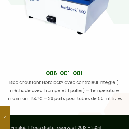
006-001-001
Bloc chauffant Hotblock® avec contrôleur intégré (1
méthode avec 1 rampe et 1 pallier) – Température
maximum 150°C – 36 puits pour tubes de 50 ml. Livré
avec deux portoirs en polycarbonate de 18 places pour
tubes de 50 ml. (1)
© Symalab | Tous droits réservés | 2013 - 2026