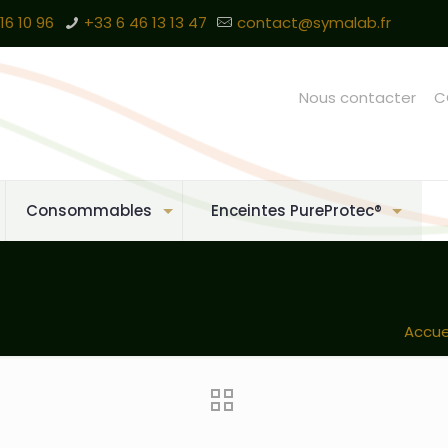
16 10 96
+33 6 46 13 13 47
contact@symalab.fr
Nous contacter
C
Consommables
Enceintes PureProtec®
Accue