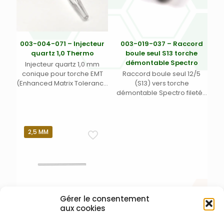
003-004-071 – Injecteur
003-019-037 – Raccord
quartz 1,0 Thermo
boule seul S13 torche
démontable Spectro
Injecteur quartz 1,0 mm
conique pour torche EMT
Raccord boule seul 12/5
(Enhanced Matrix Tolerance
(S13) vers torche
– Tolérance à la Matrice
démontable Spectro filetée
Améliorée) pour Thermo
– pour Spectro Blue et
iCAP 6000 ou iCAP 7000
ARCOS II (1)
radial/axial/duo (1)
2,5 MM
Gérer le consentement
aux cookies
003-004-028 – Injecteur