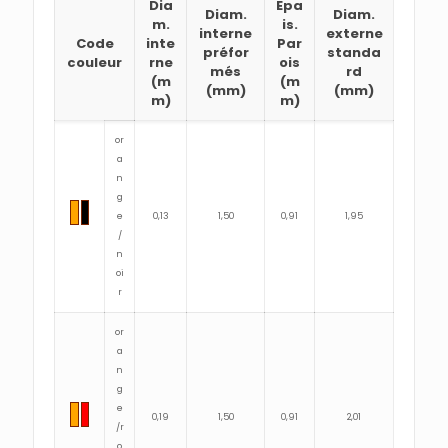
Dia
Epa
Diam.
Diam.
m.
is.
interne
externe
Code
inte
Par
préfor
standa
couleur
rne
ois
més
rd
(m
(m
(mm)
(mm)
m)
m)
or
a
n
g
e
0,13
1,50
0,91
1,95
/
n
oi
r
or
a
n
g
e
0,19
1,50
0,91
2,01
/r
o