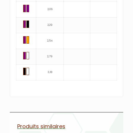
2,06
2,29
2,54
2,79
3,18
Produits similaires