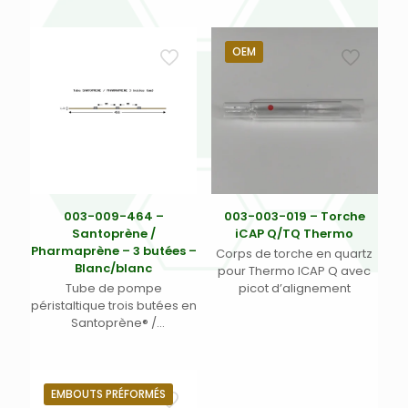
OEM
003-009-464 –
003-003-019 – Torche
Santoprène /
iCAP Q/TQ Thermo
Pharmaprène – 3 butées –
Corps de torche en quartz
Blanc/blanc
pour Thermo ICAP Q avec
Tube de pompe
picot d’alignement
péristaltique trois butées en
Santoprène® /
Pharmaprène® –
Écartement 95 mm entre
butées – Diamètre interne
1,02 mm Blanc/Blanc/Blanc
EMBOUTS PRÉFORMÉS