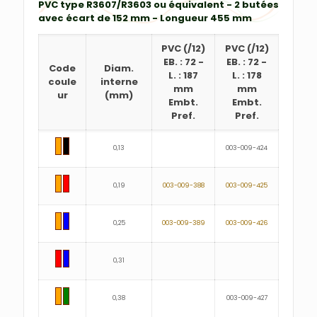
PVC type R3607/R3603 ou équivalent - 2 butées
avec écart de 152 mm - Longueur 455 mm
PVC
(/12)
PVC
(/12)
EB. : 72
-
EB. : 72
-
Code
Diam.
L. : 187
L. : 178
coule
interne
mm
mm
ur
(mm)
Embt.
Embt.
Pref.
Pref.
0,13
003-009-424
0,19
003-009-388
003-009-425
0,25
003-009-389
003-009-426
0,31
0,38
003-009-427