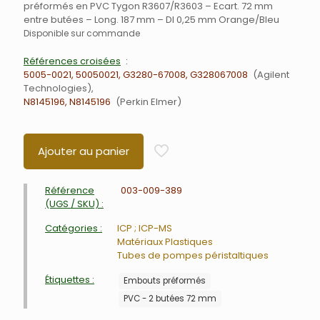
préformés en PVC Tygon R3607/R3603 – Ecart. 72 mm
entre butées – Long. 187 mm – DI 0,25 mm Orange/Bleu
Disponible sur commande
Références croisées
5005-0021, 50050021, G3280-67008, G328067008
Agilent
Technologies
N8145196, N8145196
Perkin Elmer
Ajouter au panier
Référence
003-009-389
(UGS / SKU) :
Catégories :
ICP ; ICP-MS
Matériaux Plastiques
Tubes de pompes péristaltiques
Étiquettes :
Embouts préformés
PVC - 2 butées 72 mm