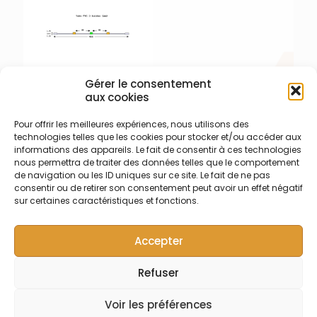
– Longueur 455 mm
Gérer le consentement
aux cookies
003-009-305 – PVC – 3
Pour offrir les meilleures expériences, nous utilisons des
butées Orange/Vert –
technologies telles que les cookies pour stocker et/ou accéder aux
Embouts préformés
informations des appareils. Le fait de consentir à ces technologies
Tube de pompe
nous permettra de traiter des données telles que le comportement
péristaltique trois butées à
de navigation ou les ID uniques sur ce site. Le fait de ne pas
embouts préformés en PVC
consentir ou de retirer son consentement peut avoir un effet négatif
Tygon R3607/R3603 – Ecart.
sur certaines caractéristiques et fonctions.
95 mm entre butées – DI
0,38 mm
Accepter
orange/vert/orange –
Long. 455 mm
Refuser
© Symalab | Tous droits réservés | 2013 - 2026
Voir les préférences