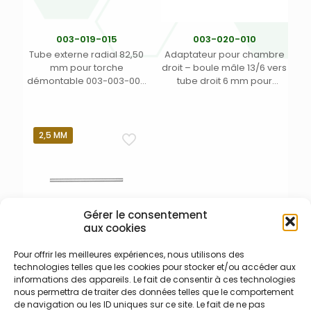
003-019-015
003-020-010
Tube externe radial 82,50
Adaptateur pour chambre
mm pour torche
droit – boule mâle 13/6 vers
démontable 003-003-005
tube droit 6 mm pour
Jobin Yvon Horiba (1)
Thermo iCAP 6000/7000
série radial (1)
2,5 MM
Gérer le consentement
aux cookies
Pour offrir les meilleures expériences, nous utilisons des
003-004-029 – Injecteur
technologies telles que les cookies pour stocker et/ou accéder aux
quartz 2,5 Jobin Yvon
informations des appareils. Le fait de consentir à ces technologies
Injecteur quartz cylindrique
nous permettra de traiter des données telles que le comportement
de diamètre interne de 2,5
de navigation ou les ID uniques sur ce site. Le fait de ne pas