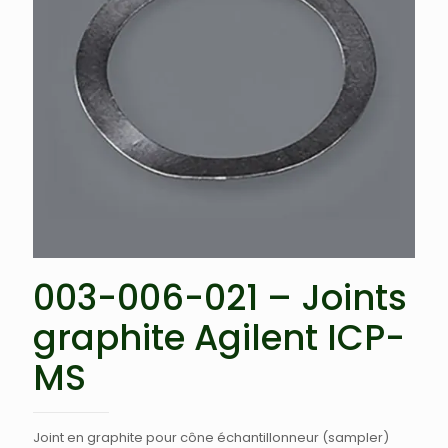
003-006-021 – Joints
graphite Agilent ICP-
MS
Joint en graphite pour cône échantillonneur (sampler)