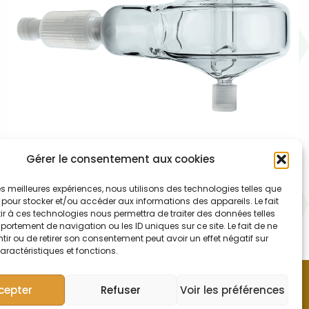
003-005-021 – Chambre double
Gérer le consentement aux cookies
passage et port additionnel
 les meilleures expériences, nous utilisons des technologies telles que
Chambre cyclonique à double passage en quartz pour
 pour stocker et/ou accéder aux informations des appareils. Le fait
r à ces technologies nous permettra de traiter des données telles
ICP-MS Thermo Icap Q avec ligne de drain vissable
ortement de navigation ou les ID uniques sur ce site. Le fait de ne
ir ou de retirer son consentement peut avoir un effet négatif sur
aractéristiques et fonctions.
cepter
Refuser
Voir les préférences