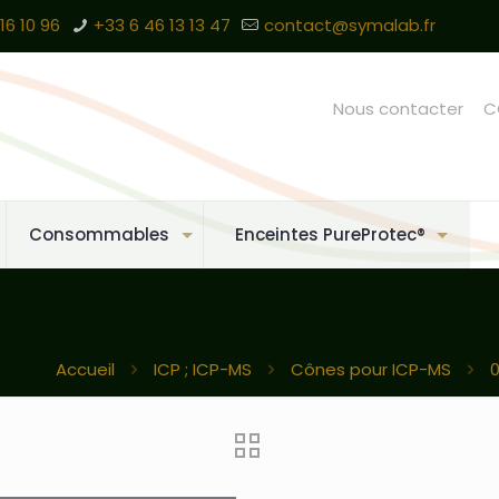
16 10 96
+33 6 46 13 13 47
contact@symalab.fr
Nous contacter
C
Consommables
Enceintes PureProtec®
Accueil
ICP ; ICP-MS
Cônes pour ICP-MS
0