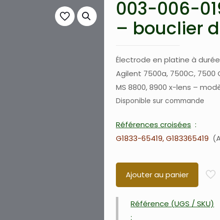
003-006-019
– bouclier d
Électrode en platine à duré
Agilent 7500a, 7500C, 7500 
MS 8800, 8900 x-lens – modèl
Disponible sur commande
Références croisées
G1833-65419, G183365419
A
Ajouter au panier
Référence (UGS / SKU)
: