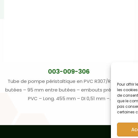
003-009-306
Tube de pompe péristaltique en PVC R307/R3603 – 3
Pour offrir
butées – 95 mm entre butées – embouts préformés –
les cookies
de consenti
PVC – Long. 455 mm – DI 0,51 mm –
que le comp
orange/jaune/orange (12)
pas consent
certaines c
Ac