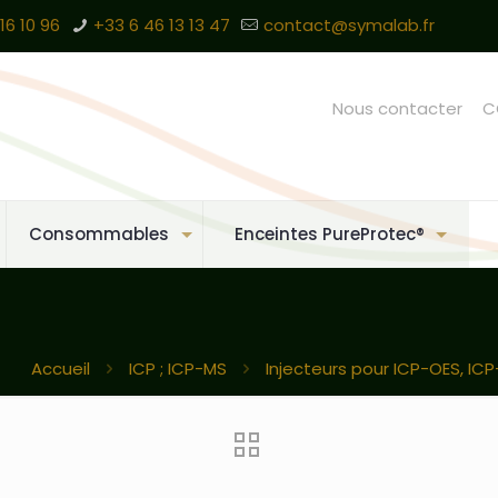
16 10 96
+33 6 46 13 13 47
contact@symalab.fr
Nous contacter
C
Consommables
Enceintes PureProtec®
Accueil
ICP ; ICP-MS
Injecteurs pour ICP-OES, IC