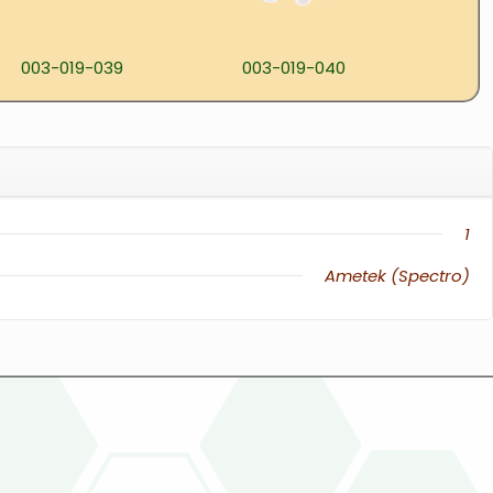
003-019-039
003-019-040
1
Ametek (Spectro)