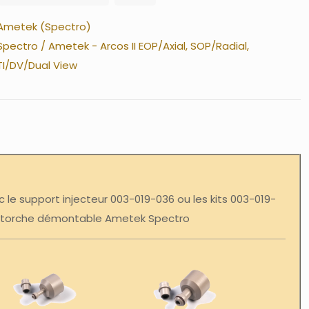
Ametek (Spectro)
Spectro / Ametek - Arcos II EOP/Axial, SOP/Radial,
TI/DV/Dual View
ec le support injecteur 003-019-036 ou les kits 003-019-
r torche démontable Ametek Spectro