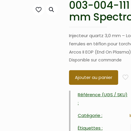
003-004-111 
mm Spectro
Injecteur quartz 3,0 mm – L
ferrules en téflon pour tor
Arcos II EOP (End On Plasma) 
Disponible sur commande
Ajouter au panier
Référence (UGS / SKU)
:
Catégorie :
Étiquettes :