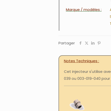
Marque / modèles :
Partager
Notes Techniques
Cet injecteur s'utilise av
039 ou 003-019-040 pou