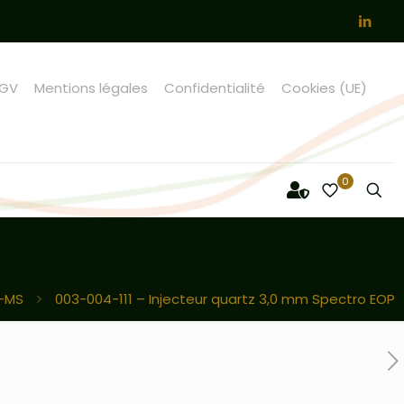
GV
Mentions légales
Confidentialité
Cookies (UE)
0
P-MS
003-004-111 – Injecteur quartz 3,0 mm Spectro EOP