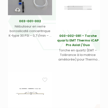
003-001-002
Nébuliseur en verre
borosilicaté concentrique
K-type 30 PSI – 0,7 l/min – 3
003-002-081 – Torche
ml/min avec connexion
quartz EMT Thermo iCAP
rapide échantillon (CRE) et
Pro Axial / Duo
connexion rapide argon
Torche en quartz (EMT –
type 1 (CRA 1) (1)
Tolérance à la matrice
améliorée) pour Thermo
iCAP Pro Axial / Duo