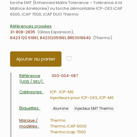
torche EMT (Enhanced Matrix Tolerance – Tolérance à la
Matrice Améliorée) ou torche démontable ICP-OES iCAP
6000, iCAP 7000, iCAP DUO Thermo
Références croisées
31-808-2835
Glass Expansion
8423 120 51961, 842312051961, BRE0019940
Thermo
Ajouter au panier
Référence
003-004-087
(UGS / SKU) :
Catégories :
ICP ; ICP-MS
Injecteurs pour ICP-OES, ICP-MS
Étiquettes :
Alumine
Injecteur EMT Thermo
Marque /
Thermo
modèles :
Thermo iCAP 6000
Thermo Icap 7000