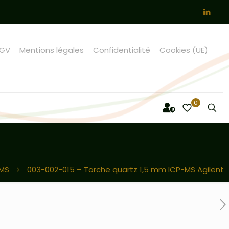
GV
Mentions légales
Confidentialité
Cookies (UE)
0
-MS
003-002-015 – Torche quartz 1,5 mm ICP-MS Agilent