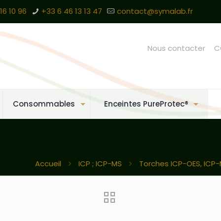
16 10 96
+33 6 46 13 13 47
contact@symalab.fr
Nous contacter
C
Consommables
Enceintes PureProtec®
Accueil
ICP ; ICP-MS
Torches ICP-OES, ICP