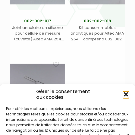
002-002-017
002-002-018
Joint annulaire en silicone
Kit consommables
pour cellule de mesure
analytiques pour Altec AMA
(cuvette) Altec AMA 254
254 – comprend 002-002-
toutes versions (1)
001 (amalagme) + 002-
002-002 (joint amalagme –
cuvette) + 002-002-003
(Tube catalytique) + 002-
002-012 (Joint porte nacelle
– tube catalytique) + 002-
002-013 (Joint tube
catalytique – amalgame) +
4x 002-002-017 (joint cellule
Gérer le consentement
de mesure) (1)
aux cookies
Pour offrir les meilleures expériences, nous utilisons des
technologies telles que les cookies pour stocker et/ou accéder aux
002-002-006
informations des appareils. Le fait de consentir à ces technologies
Support pour nacelle 1000 µl
nous permettra de traiter des données telles que le comportement
pour analyseur de mercure
de navigation ou les ID uniques sur ce site. Le fait de ne pas