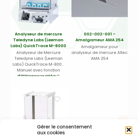
Analyseur de mercure
002-002-001 –
Teledyne Labs (Leeman
Amalgameur AMA 254
Labs) QuickTrace M-8000
Amalgameur pour
Analyseur de Mercure
analyseur de mercure Altec
Teledyne Labs (Leeman
AMA 254
Labs) QuickTrace M-8000
Manuel avec fonction
d’étalonnage intégré
Référence croisée
15-8000-000
Teledyne
Gérer le consentement
aux cookies