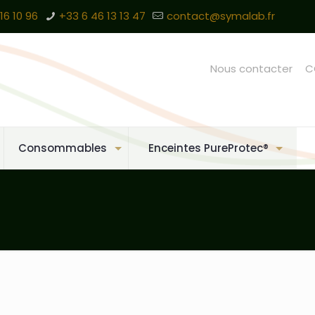
16 10 96
+33 6 46 13 13 47
contact@symalab.fr
Nous contacter
C
Consommables
Enceintes PureProtec®