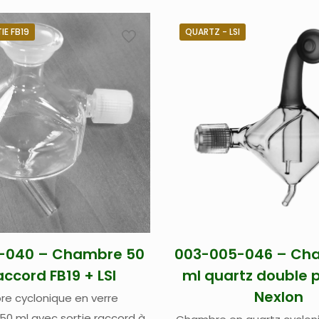
IE FB19
QUARTZ - LSI
-040 – Chambre 50
003-005-046 – Ch
ccord FB19 + LSI
ml quartz double
NexIon
e cyclonique en verre
 50 ml avec sortie raccord à