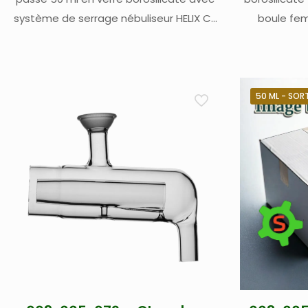
système de serrage nébuliseur HELIX CT
boule fem
avec drain pompé 4 mm et sortie FB-13
coudé – équ
de serrage n
ICP
50 ML - SORTI