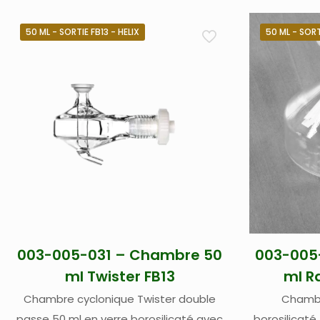
50 ML - SORTIE FB13 - HELIX
50 ML - SORT
003-005-031 – Chambre 50
003-005
ml Twister FB13
ml Ra
Chambre cyclonique Twister double
Chambr
passe 50 ml en verre borosilicaté avec
borosilicaté