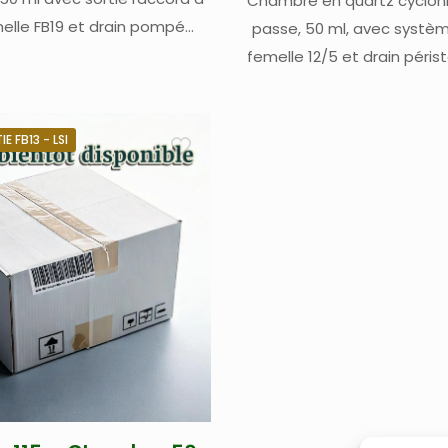
Chambre en quartz cyclon
elle FB19 et drain pompé
passe, 50 ml, avec système
ipé du système du système
femelle 12/5 et drain péris
ébuliseur LSI – dédiée pour
Perkin Elmer NexION (modèl
 Thermo et Spectro
E FB13 - LSI