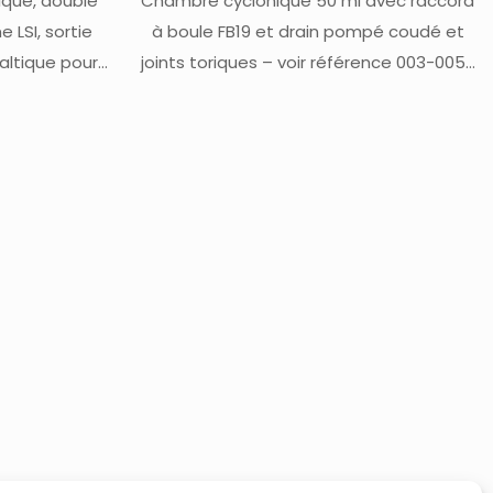
ique, double
Chambre cyclonique 50 ml avec raccord
 LSI, sortie
à boule FB19 et drain pompé coudé et
taltique pour
joints toriques – voir référence 003-005-
e d’origine)
040 pour système de serrage sans joint
LSI du nébuliseur