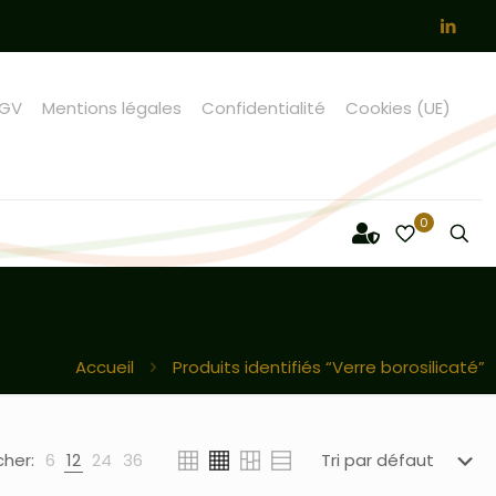
GV
Mentions légales
Confidentialité
Cookies (UE)
0
Accueil
Produits identifiés “Verre borosilicaté”
cher:
6
12
24
36