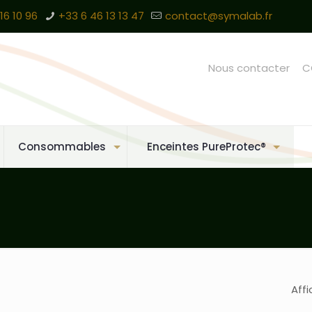
16 10 96
+33 6 46 13 13 47
contact@symalab.fr
Nous contacter
C
Consommables
Enceintes PureProtec®
Affi