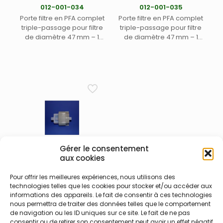
012-001-034
012-001-035
Porte filtre en PFA complet
Porte filtre en PFA complet
triple-passage pour filtre
triple-passage pour filtre
de diamètre 47 mm – 1
de diamètre 47 mm – 1
sortie pour tube DE 3/8″ et 1-
sortie mâle MNPT 1/4″ et 1-
1/2″ – Jeu de clés 012-001-
1/2″ – Jeu de clés 012-001-
002 recommandé pour
002 recommandé pour
serrage efficace (1)
serrage efficace (1)
Gérer le consentement
aux cookies
012-001-036
Pour offrir les meilleures expériences, nous utilisons des
Porte filtre en PFA complet
technologies telles que les cookies pour stocker et/ou accéder aux
informations des appareils. Le fait de consentir à ces technologies
triple-passage pour filtre
nous permettra de traiter des données telles que le comportement
de diamètre 47 mm – 2x
de navigation ou les ID uniques sur ce site. Le fait de ne pas
sortie mâle MNPT 1/4″ – Jeu
consentir ou de retirer son consentement peut avoir un effet négatif