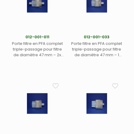
012-001-011
012-001-033
Porte filtre en PFA complet
Porte filtre en PFA complet
triple-passage pour filtre
triple-passage pour filtre
de diamètre 47 mm – 2x
de diamètre 47 mm – 1
sorties pour tubes DE 1/4″-
sortie pour tube DE 1/4″ et 1-
Jeu de clés 012-001-002
1/2″ – Jeu de clés 012-001-
recommandé pour serrage
002 recommandé pour
efficace (1)
serrage efficace (1)