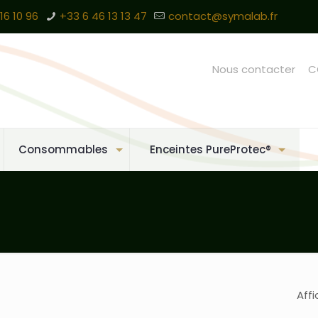
16 10 96
+33 6 46 13 13 47
contact@symalab.fr
Nous contacter
C
Consommables
Enceintes PureProtec®
Affi