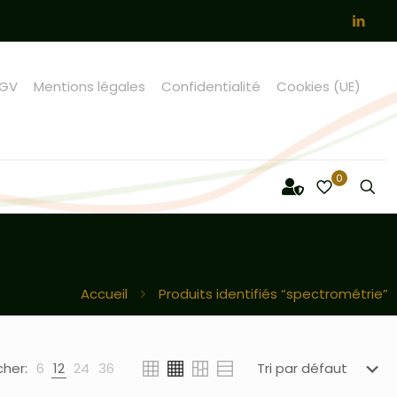
GV
Mentions légales
Confidentialité
Cookies (UE)
0
Accueil
Produits identifiés “spectrométrie”
cher:
6
12
24
36