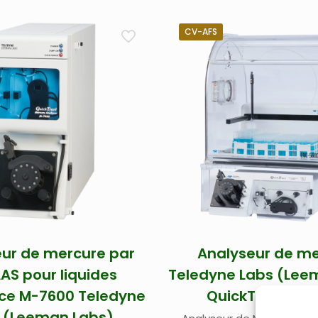
CV-AFS
ur de mercure par
Analyseur de m
AS pour liquides
Teledyne Labs (Lee
ce M-7600 Teledyne
QuickTrace M-
 (Leeman Labs)