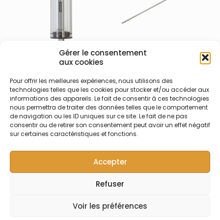
Gérer le consentement
700-022-001 – Seringue
700-022-003 – Tube
aux cookies
25 ml APS Teledyne Labs
rinçage/diluant APS
(Cetac)
Teledyne Labs (Cetac)
Pour offrir les meilleures expériences, nous utilisons des
technologies telles que les cookies pour stocker et/ou accéder aux
Seringue de dilution en
Tube en acier inoxydable
informations des appareils. Le fait de consentir à ces technologies
quartz 25 mL pour station
inox 18″ (45,7 mm) pour
nous permettra de traiter des données telles que le comportement
de préparation APS-7450V
rinsage/diluant – APS-
de navigation ou les ID uniques sur ce site. Le fait de ne pas
et APS-7650G Teledyne
7450C et APS-7650G
consentir ou de retirer son consentement peut avoir un effet négatif
Labs (Cetac)
Teledyne Labs (Cetac)
sur certaines caractéristiques et fonctions.
Accepter
Refuser
© Symalab | Tous droits réservés | 2013 - 2026
Voir les préférences