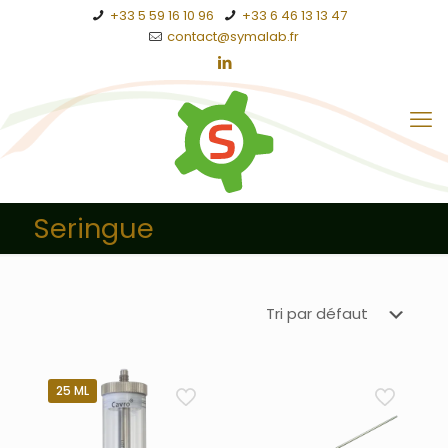
+33 5 59 16 10 96
+33 6 46 13 13 47
contact@symalab.fr
Seringue
25 ML