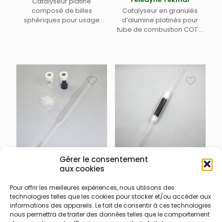
Catalyseur platine
composé de billes
Catalyseur en granulés
sphériques pour usage
d’alumine platinés pour
général pour analyseur
tube de combustion COT –
COT/TOC Lotix Teledyne
Pour COT Lotix Teledyne
Tekmar
Labs (Tekmar)
Gérer le consentement
900-021-004 – Tube
900-021-005 – Tube
aux cookies
combustion pré-rempli
combustion pré-rempli
Lotix Teledyne Tekmar
Lotix Teledyne Tekmar
Pour offrir les meilleures expériences, nous utilisons des
technologies telles que les cookies pour stocker et/ou accéder aux
Tube de combustion COT
Kit pour tube de
informations des appareils. Le fait de consentir à ces technologies
pré-rempli pour analyses
combustion COT pré-
nous permettra de traiter des données telles que le comportement
classiques – comprenant
rempli pour analyses