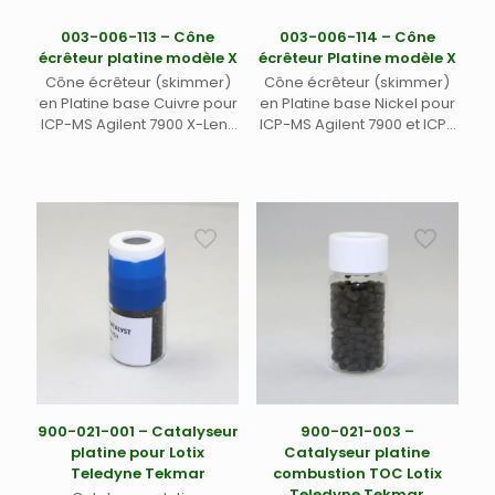
003-006-113 – Cône
003-006-114 – Cône
écrêteur platine modèle X
écrêteur Platine modèle X
Cône écrêteur (skimmer)
Cône écrêteur (skimmer)
en Platine base Cuivre pour
en Platine base Nickel pour
ICP-MS Agilent 7900 X-Lens
ICP-MS Agilent 7900 et ICP-
et ICP-MS-MS Agilent 8900
MS-MS Agilent 8900 X-lens
X-lens – Modèle d’origine
– Modèle d’origine Agilent
Agilent
900-021-001 – Catalyseur
900-021-003 –
platine pour Lotix
Catalyseur platine
Teledyne Tekmar
combustion TOC Lotix
Teledyne Tekmar