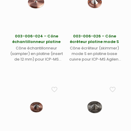
003-006-024 – Cône
003-006-026 – Cône
échantillonneur platine
écrêteur platine mode S
Cône échantillonneur
Cône écrêteur (skimmer)
(sampler) en platine (insert
mode S en platine base
de 12 mm) pour ICP-MS
cuivre pour ICP-MS Agilent
Agilent 7700 s/X/E, 8800,
7700s et ICP-MS-MS 8800 –
7900 x-lens, 8900 – modèle
modèle d’origine Agilent
d’origine Agilent