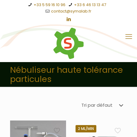
+33 5 59 16 10 96
+33 6 46 13 13 47
contact@symalab.fr
Nébuliseur haute tolérance
particules
2 ML/MIN