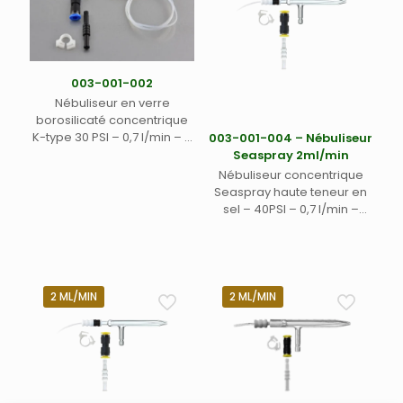
003-001-002
Nébuliseur en verre
borosilicaté concentrique
K-type 30 PSI – 0,7 l/min – 3
003-001-004 – Nébuliseur
ml/min avec connexion
Seaspray 2ml/min
rapide échantillon (CRE) et
Nébuliseur concentrique
connexion rapide argon
Seaspray haute teneur en
type 1 (CRA 1) (1)
sel – 40PSI – 0,7 l/min –
2ml/min avec connecteur
gaz Easylock EL-2 et
connecteur Unifit pour ligne
d’échantillon
2 ML/MIN
2 ML/MIN