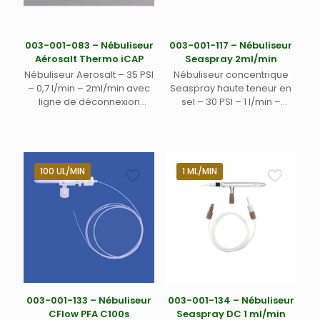
003-001-083 – Nébuliseur
003-001-117 – Nébuliseur
Aérosalt Thermo iCAP
Seaspray 2ml/min
Nébuliseur Aerosalt – 35 PSI
Nébuliseur concentrique
– 0,7 l/min – 2ml/min avec
Seaspray haute teneur en
ligne de déconnexion
sel – 30 PSI – 1 l/min –
rapide échantillon (DRE) et
2ml/min avec connecteur
ligne de déconnexion
gaz Easylock EL-2 et
rapide argon (DRA) pour
connecteur Easyfit pour
Thermo iCAP
ligne d’échantillon
100 UL/MIN
1 ML/MIN
003-001-133 – Nébuliseur
003-001-134 – Nébuliseur
CFlow PFA C100s
Seaspray DC 1 ml/min