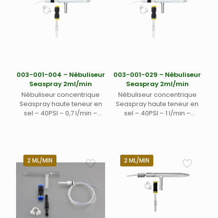
003-001-004 – Nébuliseur
003-001-029 – Nébuliseur
Seaspray 2ml/min
Seaspray 2ml/min
Nébuliseur concentrique
Nébuliseur concentrique
Seaspray haute teneur en
Seaspray haute teneur en
sel – 40PSI – 0,7 l/min –
sel – 40PSI – 1 l/min –
2ml/min avec connecteur
2ml/min avec connecteur
gaz Easylock EL-2 et
gaz Easylock EL-2 et
connecteur Unifit pour ligne
connecteur Unifit pour ligne
d’échantillon
d’échantillon
2 ML/MIN
2 ML/MIN