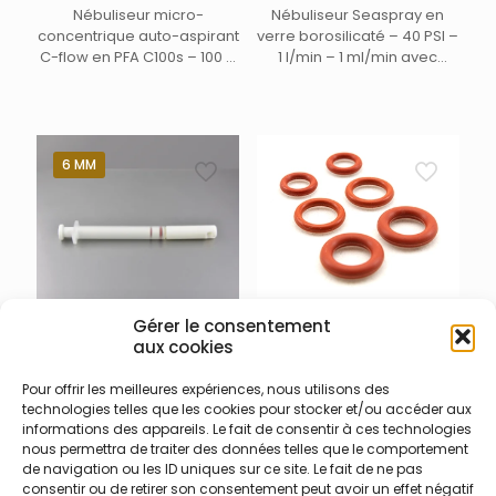
Nébuliseur micro-
Nébuliseur Seaspray en
concentrique auto-aspirant
verre borosilicaté – 40 PSI –
C-flow en PFA C100s – 100 ±
1 l/min – 1 ml/min avec
20 µl/min avec ligne de
connecteurs DC 13/31 à
prélèvement d’échantillon
cliquet et UniFit 16/50/700
démontable de 100 cm –
mm
Peut se connecter
directement aux système
6 MM
ESI FAST – Livré avec ligne
d’échantillon et kit ligne de
gaz
003-012-010 – Kit joint
Gérer le consentement
annulaire Eluo
aux cookies
003-012-001 – Nettoyeur
Kit joints annulaires pour
nébuliseur ELUO
système de nettoyeur de
Pour offrir les meilleures expériences, nous utilisons des
technologies telles que les cookies pour stocker et/ou accéder aux
Outil de nettoyage pour
nébuliseur ELUO (2 jeux
informations des appareils. Le fait de consentir à ces technologies
nébuliseur verre/quartz
complets)
nous permettra de traiter des données telles que le comportement
concentrique avec
de navigation ou les ID uniques sur ce site. Le fait de ne pas
diamètre externe 6mm Eluo
consentir ou de retirer son consentement peut avoir un effet négatif