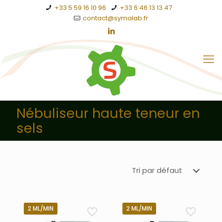
+33 5 59 16 10 96
+33 6 46 13 13 47
contact@symalab.fr
Nébuliseur haute teneur en
sels
2 ML/MIN
2 ML/MIN