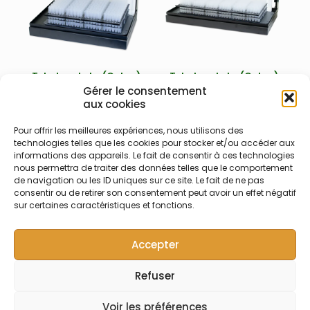
Teledyne Labs (Cetac)
Teledyne Labs (Cetac)
OIL-7400 – Passeur
OIL-7600
Gérer le consentement
automatique pour huiles
aux cookies
Passeur automatique
et produits organiques
Teledyne CETAC OIL-7600
avec pâle d’agitation
grandes capacités de 6
Pour offrir les meilleures expériences, nous utilisons des
Passeur homogénéisateur
portoirs pour échantillons
technologies telles que les cookies pour stocker et/ou accéder aux
informations des appareils. Le fait de consentir à ces technologies
automatique Teledyne
types huiles, liquides de
nous permettra de traiter des données telles que le comportement
CETAC OIL-7400 pour
refroidissement, solvants
de navigation ou les ID uniques sur ce site. Le fait de ne pas
échantillons types huiles,
organiques, lubrifiants, … –
consentir ou de retirer son consentement peut avoir un effet négatif
solvants, liquides de
Plusieurs configurations
sur certaines caractéristiques et fonctions.
refroidissement – plusieurs
possibles – Garantie 2 ans.
configurations disponibles.
Kit pour portoir Gilson
Accepter
disponible.
Refuser
© Symalab | Tous droits réservés | 2013 - 2026
Voir les préférences