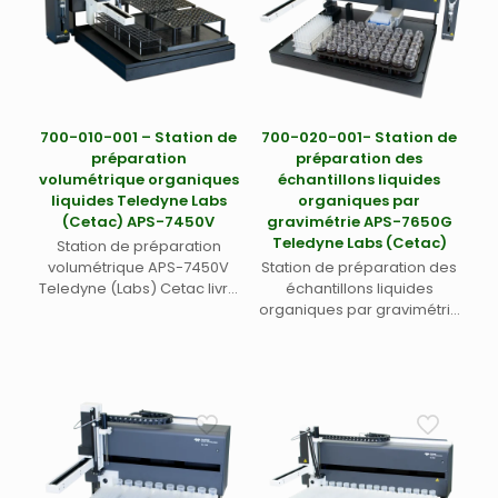
700-010-001 – Station de
700-020-001- Station de
préparation
préparation des
volumétrique organiques
échantillons liquides
liquides Teledyne Labs
organiques par
(Cetac) APS-7450V
gravimétrie APS-7650G
Teledyne Labs (Cetac)
Station de préparation
volumétrique APS-7450V
Station de préparation des
Teledyne (Labs) Cetac livré
échantillons liquides
avec logiciel OilEase et
organiques par gravimétrie
deux portoirs 60 positions
APS-7650G Teledyne Labs
018-005-002.
(Cetac)