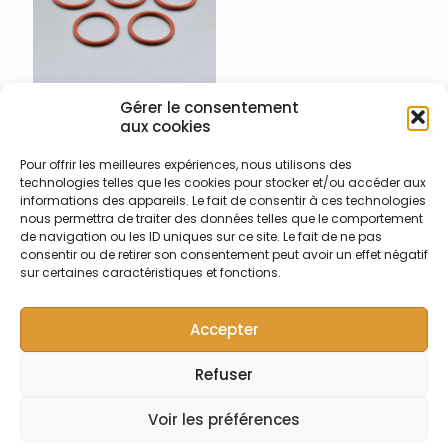
Gérer le consentement
007-011-005 – Joints
aux cookies
annulaires 25 mm
Thermo
Pour offrir les meilleures expériences, nous utilisons des
technologies telles que les cookies pour stocker et/ou accéder aux
Joint annulaire bas pour
informations des appareils. Le fait de consentir à ces technologies
réacteur HPAR diamètre
nous permettra de traiter des données telles que le comportement
externe 25 mm pour CHNOS
de navigation ou les ID uniques sur ce site. Le fait de ne pas
Flash EA Thermo
consentir ou de retirer son consentement peut avoir un effet négatif
sur certaines caractéristiques et fonctions.
Accepter
Refuser
© Symalab | Tous droits réservés | 2013 - 2026
Voir les préférences